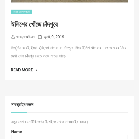
ওয়েব ডেভেলপমেন্ট
ঈলিশের খোঁজে চাঁদপুরে
P
আবদুল আউয়াল
জুলাই 9, 2019
o
কিছুদিন ধরেই ইচ্ছা হচ্ছিলো মাওয়া বা চাঁদপুরে গিয়ে ইলিশ খাওয়ার। খোজ খবর নিয়ে
s
দেখা গেল চাঁদপুর যেতে লঞ্চে মাত্র সাড়ে
t
e
“ঈলিশের
READ MORE
d
খোঁজে
o
চাঁদপুরে”
n
সাবস্ক্রাইব করুন
নতুন লেখার নোটিফিকেশন ইমেইলে পেতে সাবস্ক্রাইব করুন।
Name