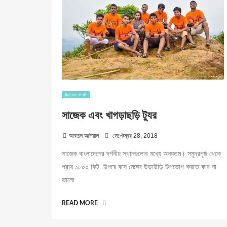
ট্রাভেল ডায়রী
সাজেক এবং খাগড়াছড়ি ট্যুর
P
আবদুল আউয়াল
সেপ্টেম্বর 28, 2018
o
সাজেক বাংলাদেশের দর্শনীয় স্থানগুলোর মধ্যে অন্যতম। সমুদ্রপৃষ্ঠ থেকে
s
প্রায় ১৮০০ ফিট উপরে বসে মেঘের উড়াউড়ি উপভোগ করতে কার না
t
ভালো
e
d
o
“সাজেক
READ MORE
n
এবং
খাগড়াছড়ি