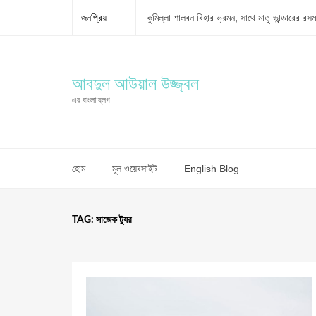
জনপ্রিয়
কুমিল্লা শালবন বিহার ভ্রমন, সাথে মাতৃ ভান্ডারের র
সাজেক এবং খাগড়াছড়ি ট্যুর
২ দিনের বান্দরবান ভ্রমণ
ঈলিশের খোঁজে চাঁদপুরে
আবদুল আউয়াল উজ্জ্বল
ফ্রিল্যান্সারদের ট্যাক্স রিটার্ন সাবমিশন গাইডলাইন সংক্
এর বাংলা ব্লগ
হোম
মূল ওয়েবসাইট
English Blog
TAG:
সাজেক ট্যুর